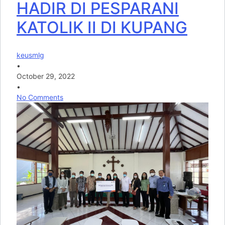
HADIR DI PESPARANI
KATOLIK II DI KUPANG
keusmlg
•
October 29, 2022
•
No Comments