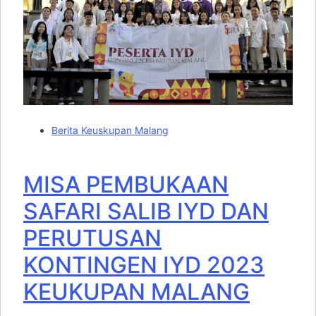
Berita Keuskupan Malang
MISA PEMBUKAAN
SAFARI SALIB IYD DAN
PERUTUSAN
KONTINGEN IYD 2023
KEUKUPAN MALANG