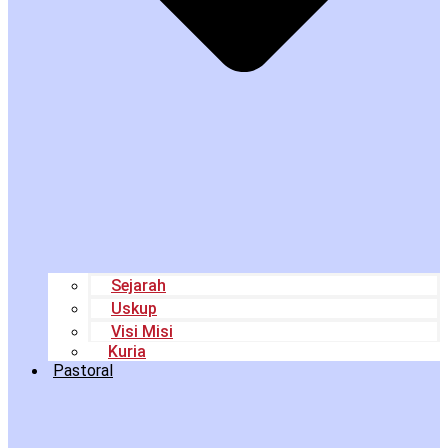
Sejarah
Uskup
Visi Misi
Kuria
Pastoral