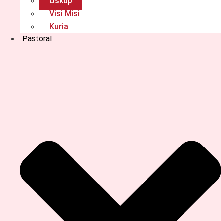
Uskup
Visi Misi
Kuria
Pastoral