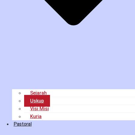
Sejarah
Uskup
Visi Misi
Kuria
Pastoral