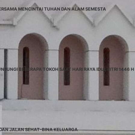
BERSAMA MENCINTAI TUHAN DAN ALAM SEMESTA
UNGI BEBERAPA TOKOH SAAT HARI RAYA IDUL FITRI 1446 H
 DAN JALAN SEHAT-BINA KELUARGA