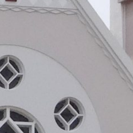
ada uang yang dikelola dari iuran rutin umat paroki .yang
ersebut ada hak dan kewajiban yang asas manfaatnya akan di
eh umatnya sendiri dalam sebuah kepengurusan di paroki
atau apapun bahasa halusnya..(mohon maaf) dari kegiatan
dak saya pahami .karena belum tentu setiap paroki rela
is DPP dan badan badan yang ada di dalam paroki.
Reply
Website