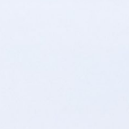
doman Pastoral Keuskupan Malang. Selama 3 tahun tepatnya sejak 2017,
 dapat disusun secara tepat guna sesuai dengan kebutuhan umat. Team
t SVD, Ledug, pada 26 – 28 November 2018 yang lalu untuk menetapkan
ertemuan Dewan Pastoral pada bulan Juli 2019 di Pusat Pastoral Keuskupan
ntuk periode 2020 – 2032.” Pedoman Pastoral Keuskupan Malang sebagai
an setia mewartakan Injil Kristus).