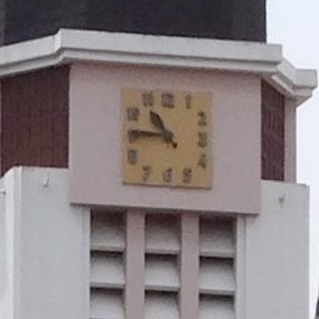
Pertemuan Tahunan Keuskupan Malang ke-48 yang diselenggarakan pada S
kehadiran lebih dari 300 peserta. Para peserta yang hadir terdiri dari
anggota Dewan Pastoral dan Dewan Imam Keuskupan, para pimpinan tarek
tema “Keuskupan Malang: Gereja Sinodal yang terlibat dalam kehidupan s
dalam rangka menyambut Tahun Politik 2024 dan mengundang seluruh um
Kontributor: Novida
Dokumentasi: Komsos Malang
ed. Jemmy F.
Fransiskus Sonny setvanus