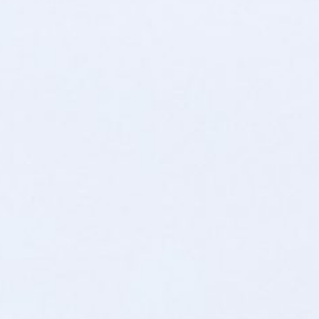
gai proses yang panjang sebelum menjadi sebuah buku yang berjudul Pe
ngan berbagai segi kehidupan mereka agar pedoman pelayanan pastoral
n dibahas dalam Musyawarah Pastoral Keuskupan Malang di Rumah Retre
akin injili”. Dan hasil kerja MusPas, diolah kembali dan dibahas dalam p
 dalam bentuk buku yang disebut “Pedoman Pastoral Keuskupan Malang u
o Gunawan, O. Carm yaitu “Fideliter praedicare Evangelium Christi” (Deng