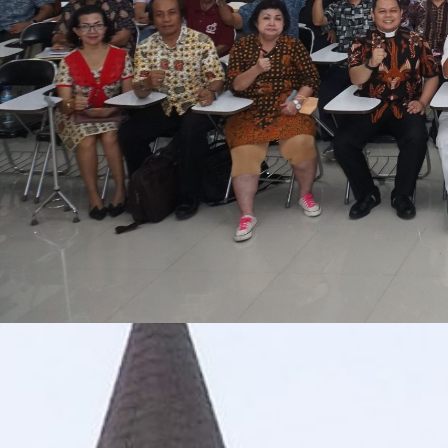
Pentingnya Pedoman Pastoral
Berita Keuskupan Malang
-Uskup Malang, Mgr. Henricus Pidyarto Gunaw
mulai tahun 2020 hingga 2032 bersifat wajib dan mengikat, bagi setiap pa
Keuskupan Malang termin 1, tahun 2020-2023 Pertemuan Tahunan Keuskup