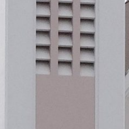
March 20, 2024 at 4:59 am
Saya dari paroki lawang Romo …mohon petunjuk ten
dimana tidak bisa serta merta disamakan seperti 
terima kembali oleh setiap anggota pangguyuban 
1.Apakah paguyuban yang di bangun oleh umat dari
2.apakah ada suatu kewajiban untuk menyetorkan s
paguyuban paroki tersebut kekeuskupan .atau bgm
3 .BPGDA dalam lingkup paroki tupoksinya sebagai 
Mohon ijin Romo ini pertanyaan dari saya umat je
berbagi atau menjadikan suatu kewajiban untuk m
Berikan Komentar
Name
*
Message
*