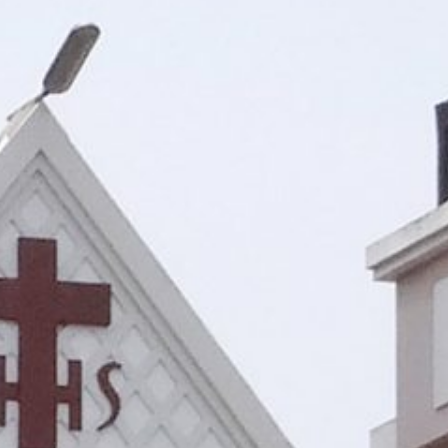
 para Imam, pimpinan tarekat dan pertemuan bersama umat dengan total
 paroki, 15 Komisi dari rumpun pewartaan, pembinaan dan kemasyarakatan,
roki dan kategorial yang berkarya di wilayah Keuskupan Malang dengan
ekaligus Vikaris Jendral Keuskupan Malang, RD. Alphonsus Tjatur Raharso