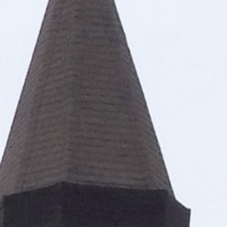
Uskup Malang meminta seluruh peserta Pertemuan Tahunan untuk menghar
proses secara bertahap dimulai dari pendataan ulang jumlah umat de
pengarah berhasil merumuskanmya dari hasil kerja dekenat-dekenat da
berbagai misi berpanduan visi Keuskupan Malang “Menjadi Gereja yang sem
Malang. Akhirnya team pengarah menyusun suatu teks final dan dicetak
panduan untuk mewujudnyatakan motto Uskup Malang, Mgr. Henricus Pidyart