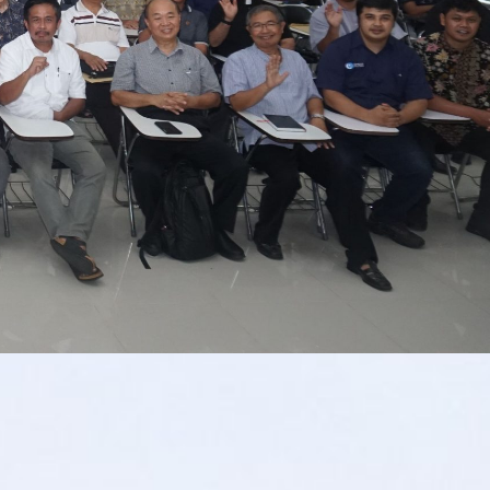
lah disusun dari tingkat lingkungan sejak tahun 2017 dan diberlakuka
. Hal itu disampaikan Monsinyur Pid dalam sesi Evaluasi Pedoman Pastoral
Julie Bilyart – Lawang, Kabupaten Malang.