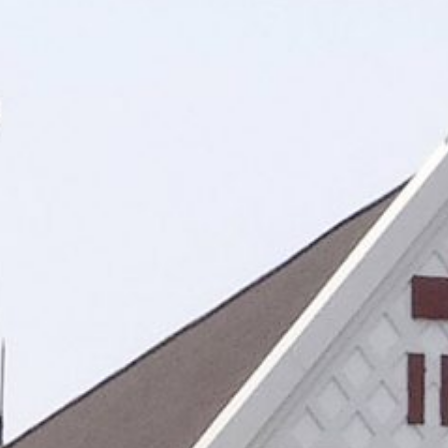
elasa-Kamis, 28-30 November 2023 dibagi dalam sesi dari hati ke hati
 para Pastor baik yang berkarya di 32 Paroki dan 1 kuasi maupun di luar
at dan seminari, ketua-ketua yayasan beserta seluruh fungsionaris pa
osial politik”. Tema tersebut ditentukan oleh Ketua Panitia Pengarah s
at untuk mewujudkan pemilu damai.
1 Komentar