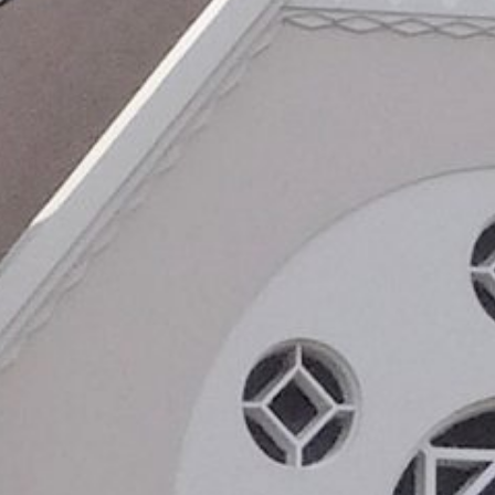
tang posisi sebuah paguyuban dalam lingkup paroki…yang di mana 
halnya sebuah kolekte atau apa pun ..karena di dalam paguyuban t
kedepannya ……yang menjadi pertanyaan ..
 keguyuban umat ini dapat dikelola secara bertanggung jawab ol
ebuah upeti katakanlah atau apapun sebutannya.entah itu pajak 
n mana..
apa..
lata..yang dimana pemahaman pemahaman tentang hal hal diatas ti
engedukasi kan kepada umat pada umumnya…hal hal tentang tupok
Email
*