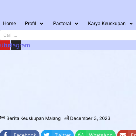
Home
Profil
Pastoral
Karya Keuskupan
utube
Instagram
Home
Berita Keuskupan Malang
PEDOMAN PASTO
PEDOMAN PASTORAL K
MENGIKAT
Berita Keuskupan Malang
December 3, 2023
Bagikan Postingan
Facebook
Twitter
WhatsApp
Em