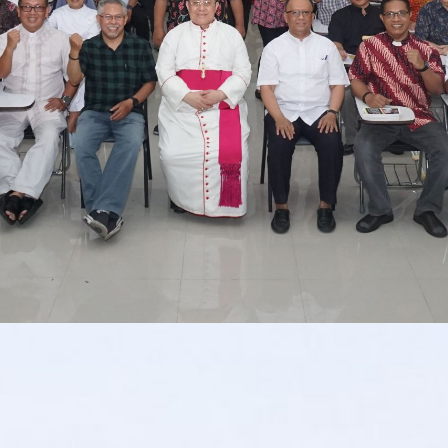
an, O.Carm menegaskan bahwa Pedoman Pastoral Keuskupan Malang yang te
roki, komisi, tarekat dan unit karya di seluruh wilayah Keuskupan Malang
an Malang ke-48 pada Kamis 30 November 2023 di Aula Rumah Pembinaan 