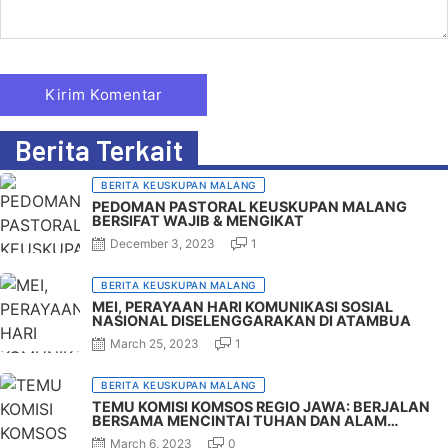
Berita Terkait
BERITA KEUSKUPAN MALANG
PEDOMAN PASTORAL KEUSKUPAN MALANG
BERSIFAT WAJIB & MENGIKAT
Posted on
December 3, 2023
1
BERITA KEUSKUPAN MALANG
MEI, PERAYAAN HARI KOMUNIKASI SOSIAL
NASIONAL DISELENGGARAKAN DI ATAMBUA
Posted on
March 25, 2023
1
BERITA KEUSKUPAN MALANG
TEMU KOMISI KOMSOS REGIO JAWA: BERJALAN
BERSAMA MENCINTAI TUHAN DAN ALAM
SEMESTA
Posted on
March 6, 2023
0