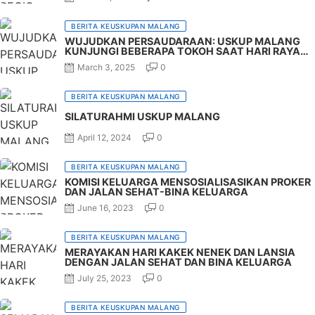
BERITA KEUSKUPAN MALANG
WUJUDKAN PERSAUDARAAN: USKUP MALANG
KUNJUNGI BEBERAPA TOKOH SAAT HARI RAYA
IDUL FITRI 1446 H
Posted on
March 3, 2025
0
BERITA KEUSKUPAN MALANG
SILATURAHMI USKUP MALANG
Posted on
April 12, 2024
0
BERITA KEUSKUPAN MALANG
KOMISI KELUARGA MENSOSIALISASIKAN PROKER
DAN JALAN SEHAT-BINA KELUARGA
Posted on
June 16, 2023
0
BERITA KEUSKUPAN MALANG
MERAYAKAN HARI KAKEK NENEK DAN LANSIA
DENGAN JALAN SEHAT DAN BINA KELUARGA
Posted on
July 25, 2023
0
BERITA KEUSKUPAN MALANG