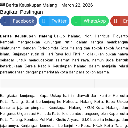
Berita Keuskupan Malang
March 22, 2026
Bagikan Postingan
Facebook
Twitter
WhatsApp
Em
Berita Keuskupan Malang
-Uskup Malang, Mgr. Henricus Pidyarto
Kembali mengadakan kunjungan rutin dalam rangka membangun
silahturahmi dengan Forkopimda Kota Malang dan tokoh-tokoh Agama
Islam. Kunjungan rutin di Hari Raya Idul Fitri ini dilakukan bukan hanya
sekadar untuk mengucapkan selamat hari raya, namun juga bentuk
keterbukaan Gereja Katolik Keuskupan Malang dalam menjalin relasi
persaudaraan dengan pemerintah kota dan para tokoh agama.
Rangkaian kunjungan Bapa Uskup kali ini diawali dari kantor Polresta
Kota Malang. Saat berkunjung ke Polresta Malang Kota, Bapa Uskup
berserta jajaran pimpinan Keuskupan Malang, FKUB Kota Malang, dan
Pengurus Organisasi Pemuda Katolik, disambut langsung oleh Kapolresta
Kota Malang, Kombes Pol Putu Kholis Aryana, S.I.K beserta keluarga dan
jajarannya. Kunjungan kemudian berlanjut ke Ketua FKUB Kota Malang,