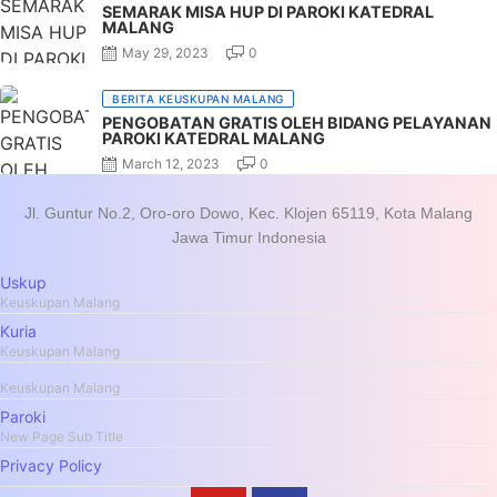
SEMARAK MISA HUP DI PAROKI KATEDRAL
MALANG
Posted on
May 29, 2023
0
BERITA KEUSKUPAN MALANG
PENGOBATAN GRATIS OLEH BIDANG PELAYANAN
PAROKI KATEDRAL MALANG
Posted on
March 12, 2023
0
Jl. Guntur No.2, Oro-oro Dowo, Kec. Klojen 65119, Kota Malang
Jawa Timur Indonesia
Uskup
Keuskupan Malang
Kuria
Keuskupan Malang
Keuskupan Malang
Paroki
New Page Sub Title
Privacy Policy