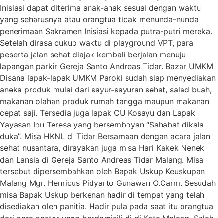
Inisiasi dapat diterima anak-anak sesuai dengan waktu
yang seharusnya atau orangtua tidak menunda-nunda
penerimaan Sakramen Inisiasi kepada putra-putri mereka.
Setelah dirasa cukup waktu di playground VPT, para
peserta jalan sehat diajak kembali berjalan menuju
lapangan parkir Gereja Santo Andreas Tidar. Bazar UMKM
Disana lapak-lapak UMKM Paroki sudah siap menyediakan
aneka produk mulai dari sayur-sayuran sehat, salad buah,
makanan olahan produk rumah tangga maupun makanan
cepat saji. Tersedia juga lapak CU Kosayu dan Lapak
Yayasan Ibu Teresa yang bersemboyan “Sahabat dikala
duka”. Misa HKNL di Tidar Bersamaan dengan acara jalan
sehat nusantara, dirayakan juga misa Hari Kakek Nenek
dan Lansia di Gereja Santo Andreas Tidar Malang. Misa
tersebut dipersembahkan oleh Bapak Uskup Keuskupan
Malang Mgr. Henricus Pidyarto Gunawan O.Carm. Sesudah
misa Bapak Uskup berkenan hadir di tempat yang telah
disediakan oleh panitia. Hadir pula pada saat itu orangtua
dari para pastor yang berdomisili di di Kota Malang. Salah