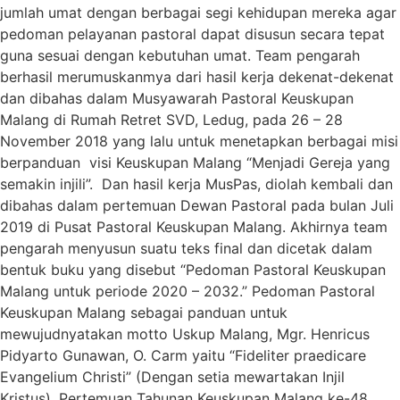
jumlah umat dengan berbagai segi kehidupan mereka agar
pedoman pelayanan pastoral dapat disusun secara tepat
guna sesuai dengan kebutuhan umat. Team pengarah
berhasil merumuskanmya dari hasil kerja dekenat-dekenat
dan dibahas dalam Musyawarah Pastoral Keuskupan
Malang di Rumah Retret SVD, Ledug, pada 26 – 28
November 2018 yang lalu untuk menetapkan berbagai misi
berpanduan visi Keuskupan Malang “Menjadi Gereja yang
semakin injili”. Dan hasil kerja MusPas, diolah kembali dan
dibahas dalam pertemuan Dewan Pastoral pada bulan Juli
2019 di Pusat Pastoral Keuskupan Malang. Akhirnya team
pengarah menyusun suatu teks final dan dicetak dalam
bentuk buku yang disebut “Pedoman Pastoral Keuskupan
Malang untuk periode 2020 – 2032.” Pedoman Pastoral
Keuskupan Malang sebagai panduan untuk
mewujudnyatakan motto Uskup Malang, Mgr. Henricus
Pidyarto Gunawan, O. Carm yaitu “Fideliter praedicare
Evangelium Christi” (Dengan setia mewartakan Injil
Kristus). Pertemuan Tahunan Keuskupan Malang ke-48