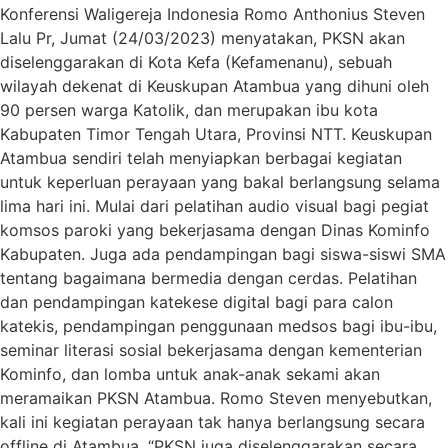
Konferensi Waligereja Indonesia Romo Anthonius Steven
Lalu Pr, Jumat (24/03/2023) menyatakan, PKSN akan
diselenggarakan di Kota Kefa (Kefamenanu), sebuah
wilayah dekenat di Keuskupan Atambua yang dihuni oleh
90 persen warga Katolik, dan merupakan ibu kota
Kabupaten Timor Tengah Utara, Provinsi NTT. Keuskupan
Atambua sendiri telah menyiapkan berbagai kegiatan
untuk keperluan perayaan yang bakal berlangsung selama
lima hari ini. Mulai dari pelatihan audio visual bagi pegiat
komsos paroki yang bekerjasama dengan Dinas Kominfo
Kabupaten. Juga ada pendampingan bagi siswa-siswi SMA
tentang bagaimana bermedia dengan cerdas. Pelatihan
dan pendampingan katekese digital bagi para calon
katekis, pendampingan penggunaan medsos bagi ibu-ibu,
seminar literasi sosial bekerjasama dengan kementerian
Kominfo, dan lomba untuk anak-anak sekami akan
meramaikan PKSN Atambua. Romo Steven menyebutkan,
kali ini kegiatan perayaan tak hanya berlangsung secara
offline di Atambua. “PKSN juga diselenggarakan secara