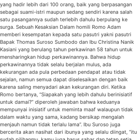
yang hadir lebih dari 100 orang, baik yang berpasangan
sebagai suami-istri maupun sedang sendiri karena salah
satu pasangannya sudah terlebih dahulu berpulang ke
surga. Sebuah Kesaksian Dalam homili Romo Adam
memberi kesempatan kepada satu pasutri yakni pasutri
Bapak Thomas Suroso Sumbodo dan Ibu Christina Nanik
Kasiani yang berulang tahun perkawinan 58 tahun untuk
mensharingkan hidup perkawinannya. Bahwa hidup
perkawinannya tidak selalu berjalan mulus, ada
kekurangan ada pula perbedaan pendapat atau tidak
sejalan, namun semua dapat diselesaikan dengan baik
karena saling menyadari akan kekurangan diri. Ketika
Romo bertanya, “Siapakah yang lebih dahulu berinisiatif
untuk damai?” diperoleh jawaban bahwa keduanya
mempunyai inisiatif untuk meminta maaf walaupun tidak
dalam waktu yang sama, kadang bersikap mengalah
menjauh namun tidak terlalu lama”. Ibu Suroso juga
bercerita akan nasihat dari ibunya yang selalu diingat, “itu
sudah pilihanmu, kamu juga harus sabar dan tetap setia